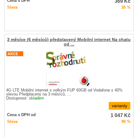
369
Kč
Cena s DPH
Sleva
26 %
3 měsíce (6 měsíců) předplacený Mobilní internet Na chatu
od ...
4G LTE Mobilní internet s velkým FUP 60GB od Vodafone s 40%
slevou Předplacený na 3 měsíců, ...
Dostupnost:
skladem
varianty
1 047
Kč
Cena s DPH od
Sleva
90 %