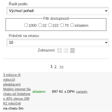
Řadit podle:
Filtr dostupnosti
1000
22
222
79
skladem
Položek na stranu:
Zobrazení:
1
2
>>
3 měsíce (6
měsíců)
předplacený
Mobilní internet Na
skladem
897
Kč
s DPH
varianty
chatu od Vodafone
s 40% slevou 299
Kč měsíčně
na-chatu-3m