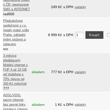
v ČR, neomezené
249
Kč
s DPH
varianty
SMS a INTERNET
red500
Předzaložená
společnost s.r.o.
/ready mate/ sídlo
Praha, základní
8 999
Kč
s DPH
jmění složeno a
splaceno
sro
3 měsíce
předplacený
Mobilní internet s
FUP 4 až 10 GB
skladem
777
Kč
s DPH
varianty
od Vodafone s
70% slevou od
250 Kč měsíčně
777
ADSL/VDSL
pevný internet,
bez pevné linky,
skladem
1
Kč
s DPH
varianty
instalace zdarma