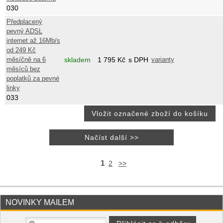
030
Předplacený
pevný ADSL
internet až 16Mb/s
od 249 Kč
měsíčně na 6
skladem
1 795
Kč
s DPH
varianty
měsíců bez
poplatků za pevné
linky
033
1
2
>>
NOVINKY MAILEM