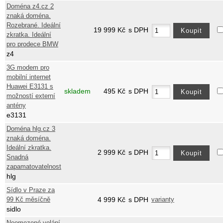
Doména z4.cz 2
znaká doména.
Rozebrané. Ideální
19 999
Kč
s DPH
zkratka. Ideální
pro prodece BMW
z4
3G modem pro
mobilní internet
Huawei E3131 s
skladem
495
Kč
s DPH
možností externí
antény
e3131
Doména hlg.cz 3
znaká doména.
Ideální zkratka.
2 999
Kč
s DPH
Snadná
zapamatovatelnost
hlg
Sídlo v Praze za
99 Kč měsíčně
4 999
Kč
s DPH
varianty
sidlo
Neomezené volání