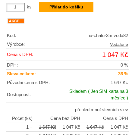
ks
Kód:
na-chatu-3m voda82
Výrobce:
Vodafone
1 047 Kč
Cena s DPH:
DPH:
0 %
Sleva celkem:
36 %
Původní cena s DPH:
1 647 Kč
Skladem
( Jen SIM karta na 3
Dostupnost:
měsíce )
přehled množstevních slev
Počet (ks)
Cena bez DPH
Cena s DPH
1 +
1 647 Kč
1 047 Kč
1 647 Kč
1 047 Kč