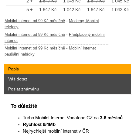
2 +
1 647 Kč
1 045 Kč
1 647 Kč
1 045 Kč
5 +
1 647 Kč
1 042 Kč
1 647 Kč
1 042 Kč
-
Mobilní internet od 99 Kč měsíčně
Modemy, Mobilní
telefony
-
Mobilní internet od 99 Kč měsíčně
Předplacený mobilní
internet
-
Mobilní internet od 99 Kč měsíčně
Mobilní internet
paušální nabídky
Popis
Váš dotaz
Poslat známénu
To důležité
Turbo Mobilní Internet Vodafone CZ na
3-6
měsíců
Rychlost 8/4Mb
Nejrychlejší mobilní internet v ČR